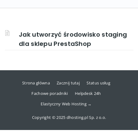
Jak utworzyć środowisko staging
dla sklepu PrestaShop
Strona główna
Zacznij tutaj
Status usług
Fachowe poradniki
Helpdesk 24h
Elastyczny Web Hosting →
Copyright © 2025 dhosting.pl Sp. z o.o.