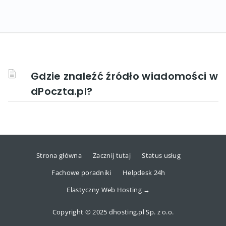
Gdzie znaleźć źródło wiadomości w
dPoczta.pl?
Strona główna
Zacznij tutaj
Status usług
Fachowe poradniki
Helpdesk 24h
Elastyczny Web Hosting →
Copyright © 2025 dhosting.pl Sp. z o.o.