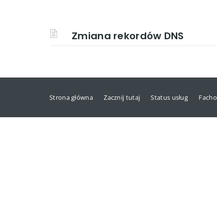
Zmiana rekordów DNS
Strona główna
Zacznij tutaj
Status usług
Facho