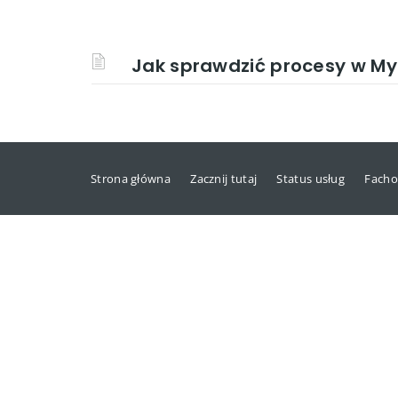
Jak sprawdzić procesy w MyS
Strona główna
Zacznij tutaj
Status usług
Facho