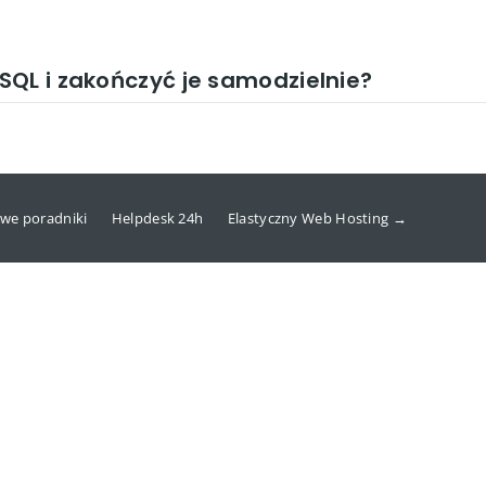
QL i zakończyć je samodzielnie?
we poradniki
Helpdesk 24h
Elastyczny Web Hosting →