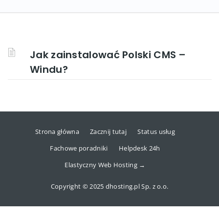
Jak zainstalować Polski CMS –
Windu?
Strona główna
Zacznij tutaj
Status usług
Fachowe poradniki
Helpdesk 24h
Elastyczny Web Hosting →
Copyright © 2025 dhosting.pl Sp. z o.o.