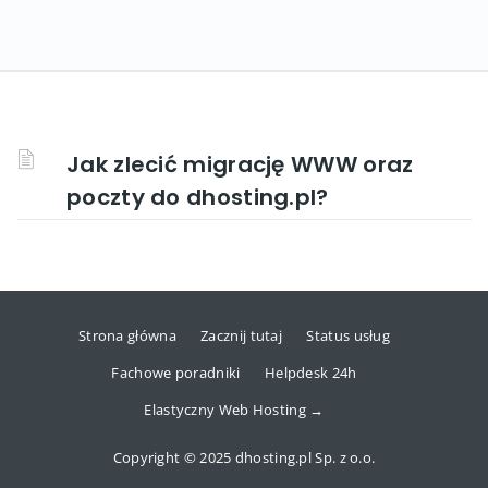
Jak zlecić migrację WWW oraz
poczty do dhosting.pl?
Strona główna
Zacznij tutaj
Status usług
Fachowe poradniki
Helpdesk 24h
Elastyczny Web Hosting →
Copyright © 2025 dhosting.pl Sp. z o.o.