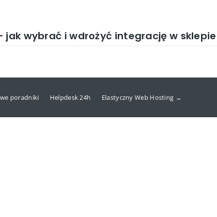
– jak wybrać i wdrożyć integrację w skl
we poradniki
Helpdesk 24h
Elastyczny Web Hosting →