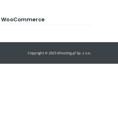
epie WooCommerce
Copyright © 2025 dhosting.pl Sp. z o.o.