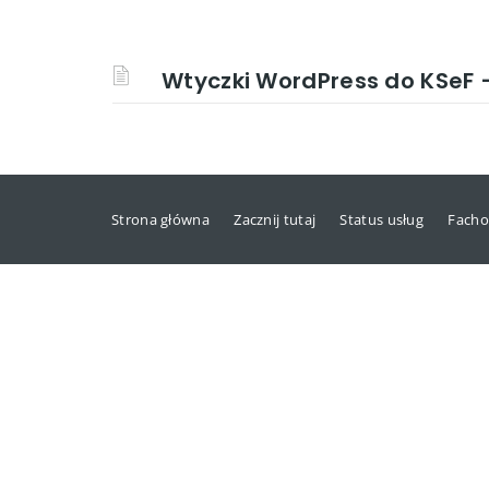
Wtyczki WordPress do KSeF 
Strona główna
Zacznij tutaj
Status usług
Facho