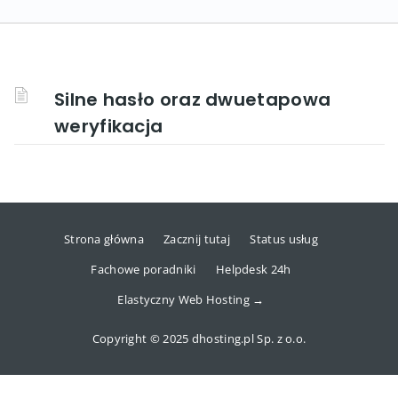
Silne hasło oraz dwuetapowa
weryfikacja
Strona główna
Zacznij tutaj
Status usług
Fachowe poradniki
Helpdesk 24h
Elastyczny Web Hosting →
Copyright © 2025 dhosting.pl Sp. z o.o.