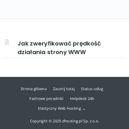
Jak zweryfikować prędkość
działania strony WWW
Strona główna
Zacznij tutaj
Status usług
Fachowe poradniki
Helpdesk 24h
Elastyczny Web Hosting →
Copyright © 2025 dhosting.pl Sp. z o.o.