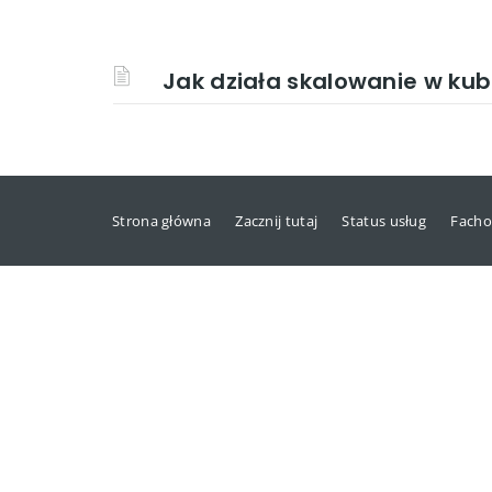
Jak działa skalowanie w ku
Strona główna
Zacznij tutaj
Status usług
Facho