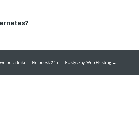
bernetes?
we poradniki
Helpdesk 24h
Elastyczny Web Hosting →