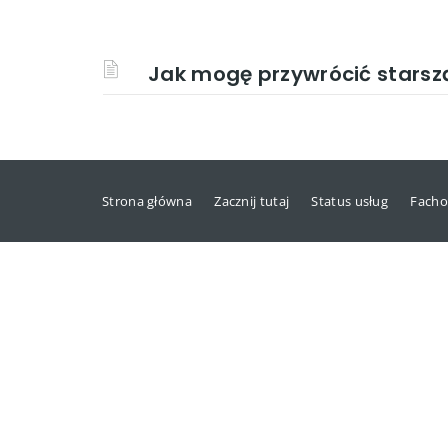
Jak mogę przywrócić starszą
Strona główna
Zacznij tutaj
Status usług
Facho