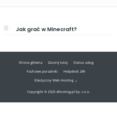
Jak grać w Minecraft?
Strona główna
Zacznij tutaj
Status usług
Fachowe poradniki
Helpdesk 24h
Elastyczny Web Hosting →
Copyright © 2025 dhosting.pl Sp. z o.o.