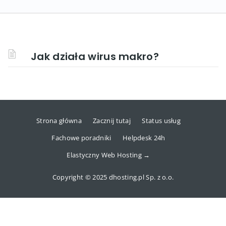
Jak działa wirus makro?
Strona główna
Zacznij tutaj
Status usług
Fachowe poradniki
Helpdesk 24h
Elastyczny Web Hosting →
Copyright © 2025 dhosting.pl Sp. z o.o.