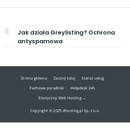
Jak działa Greylisting? Ochrona
antyspamowa
Strona główna
Zacznij tutaj
Status usług
Fachowe poradniki
Helpdesk 24h
Elastyczny Web Hosting →
Copyright © 2025 dhosting.pl Sp. z o.o.