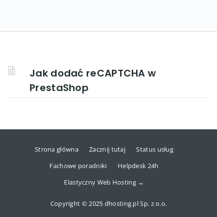
Jak dodać reCAPTCHA w
PrestaShop
Strona główna
Zacznij tutaj
Status usług
Fachowe poradniki
Helpdesk 24h
Elastyczny Web Hosting →
Copyright © 2025 dhosting.pl Sp. z o.o.