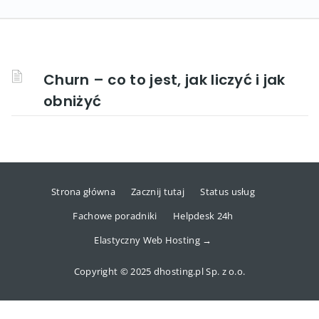
Churn – co to jest, jak liczyć i jak
obniżyć
Strona główna
Zacznij tutaj
Status usług
Fachowe poradniki
Helpdesk 24h
Elastyczny Web Hosting →
Copyright © 2025 dhosting.pl Sp. z o.o.