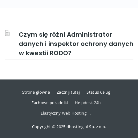
Czym się różni Administrator
danych i inspektor ochrony danych
w kwestii RODO?
Strona główna
Zacznij tutaj
Status usług
Fachowe poradniki
Helpdesk 24h
Elastyczny Web Hosting →
Copyright © 2025 dhosting.pl Sp. z o.o.