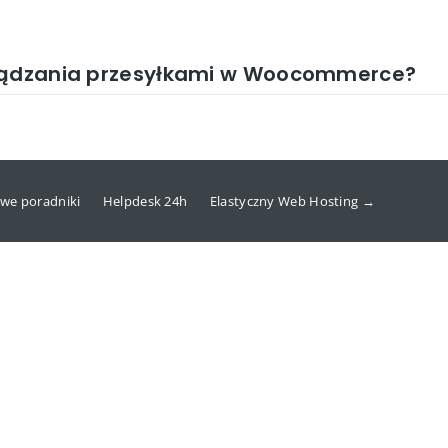
rządzania przesyłkami w Woocommerce?
we poradniki
Helpdesk 24h
Elastyczny Web Hosting →