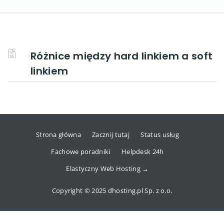
Różnice między hard linkiem a soft
linkiem
Strona główna
Zacznij tutaj
Status usług
Fachowe poradniki
Helpdesk 24h
Elastyczny Web Hosting →
Copyright © 2025 dhosting.pl Sp. z o.o.