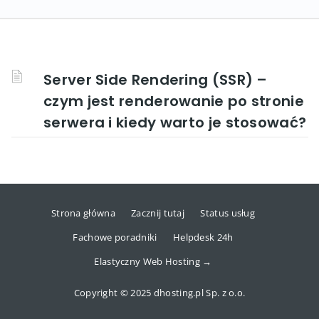
Server Side Rendering (SSR) –
czym jest renderowanie po stronie
serwera i kiedy warto je stosować?
Strona główna
Zacznij tutaj
Status usług
Fachowe poradniki
Helpdesk 24h
Elastyczny Web Hosting →
Copyright © 2025 dhosting.pl Sp. z o.o.