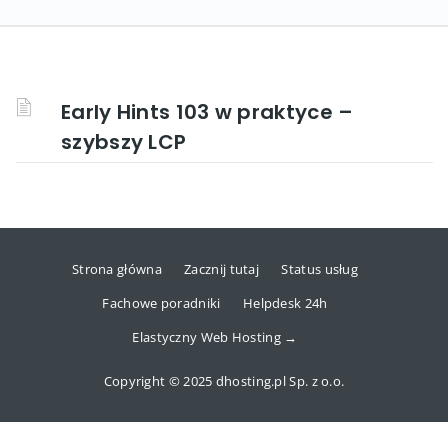
Early Hints 103 w praktyce –
szybszy LCP
Strona główna
Zacznij tutaj
Status usług
Fachowe poradniki
Helpdesk 24h
Elastyczny Web Hosting →
Copyright © 2025 dhosting.pl Sp. z o.o.