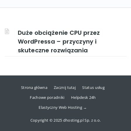
Duże obciążenie CPU przez
WordPressa – przyczyny i
skuteczne rozwiązania
Strona główna
Zacznij tutaj
Status usług
Fachowe poradniki
Helpdesk 24h
Elastyczny Web Hosting →
Copyright © 2025 dhosting.pl Sp. z o.o.