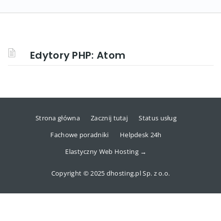
Edytory PHP: Atom
Strona główna
Zacznij tutaj
Status usług
Fachowe poradniki
Helpdesk 24h
Elastyczny Web Hosting →
Copyright © 2025 dhosting.pl Sp. z o.o.