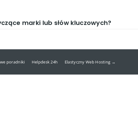
yczące marki lub słów kluczowych?
we poradniki
Helpdesk 24h
Elastyczny Web Hosting →