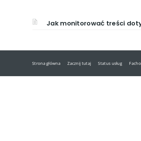
Jak monitorować treści dot
Strona główna
Zacznij tutaj
Status usług
Facho