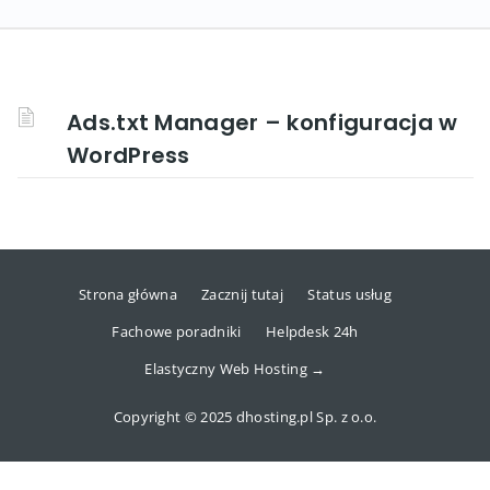
Ads.txt Manager – konfiguracja w
WordPress
Strona główna
Zacznij tutaj
Status usług
Fachowe poradniki
Helpdesk 24h
Elastyczny Web Hosting →
Copyright © 2025 dhosting.pl Sp. z o.o.