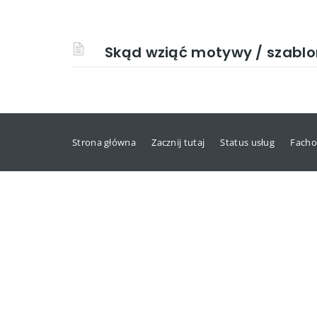
Skąd wziąć motywy / szabl
Strona główna
Zacznij tutaj
Status usług
Facho