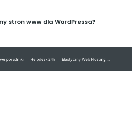
ony stron www dla WordPressa?
we poradniki
Helpdesk 24h
Elastyczny Web Hosting →