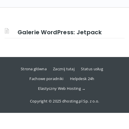
Galerie WordPress: Jetpack
Strona główna
Zacznij tutaj
Status usług
Fachowe poradniki
Helpdesk 24h
Elastyczny Web Hosting →
Copyright © 2025 dhosting.pl Sp. z o.o.