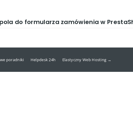
pola do formularza zamówienia w PrestaS
we poradniki
Helpdesk 24h
Elastyczny Web Hosting →