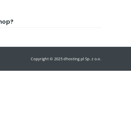
hop?
Copyright © 2025 dhosting.pl Sp. z o.o.