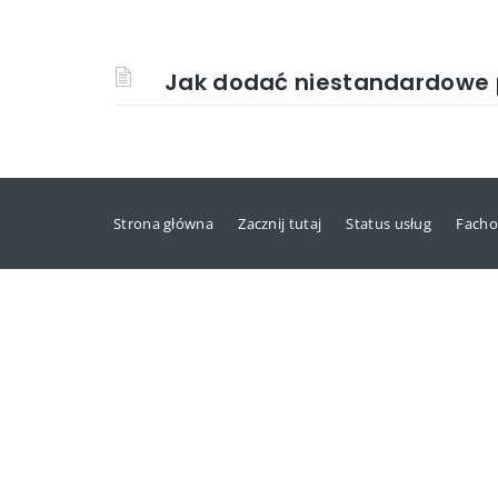
Jak dodać niestandardowe 
Strona główna
Zacznij tutaj
Status usług
Facho