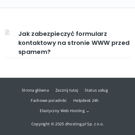
Jak zabezpieczyć formularz
kontaktowy na stronie WWW przed
spamem?
Strona główna
Zacznij tutaj
Status usług
Fachowe poradniki
Helpdesk 24h
Elastyczny Web Hosting →
Copyright © 2025 dhosting.pl Sp. z o.o.