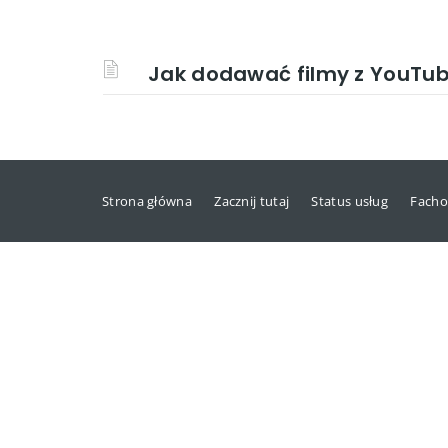
Jak dodawać filmy z YouTub
Strona główna
Zacznij tutaj
Status usług
Facho