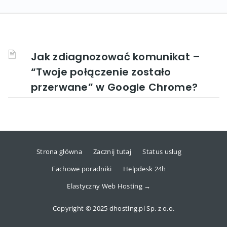
Jak zdiagnozować komunikat –
“Twoje połączenie zostało
przerwane” w Google Chrome?
Strona główna
Zacznij tutaj
Status usług
Fachowe poradniki
Helpdesk 24h
Elastyczny Web Hosting →
Copyright © 2025 dhosting.pl Sp. z o.o.