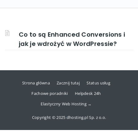
Co to są Enhanced Conversions i
jak je wdrożyć w WordPressie?
Strona główna
Zacznij tutaj
Status usług
Fachowe poradniki
Helpdesk 24h
Elastyczny Web Hosting →
Copyright © 2025 dhosting.pl Sp. z o.o.