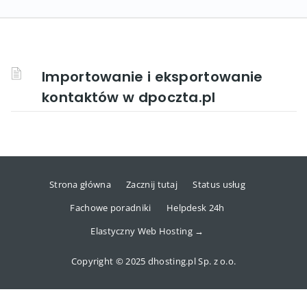
Importowanie i eksportowanie
kontaktów w dpoczta.pl
Strona główna
Zacznij tutaj
Status usług
Fachowe poradniki
Helpdesk 24h
Elastyczny Web Hosting →
Copyright © 2025 dhosting.pl Sp. z o.o.