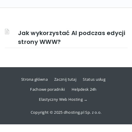
Jak wykorzystać AI podczas edycji
strony WWW?
Strona główna
Zacznij tutaj
Status usług
Fachowe poradniki
Helpdesk 24h
Elastyczny Web Hosting →
Copyright © 2025 dhosting.pl Sp. z o.o.