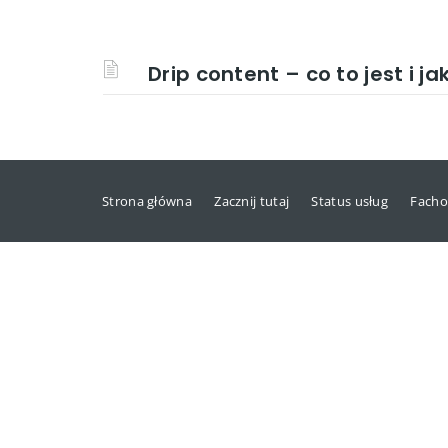
Drip content – co to jest i ja
Strona główna
Zacznij tutaj
Status usług
Facho