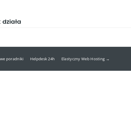
k działa
we poradniki
Helpdesk 24h
Elastyczny Web Hosting →