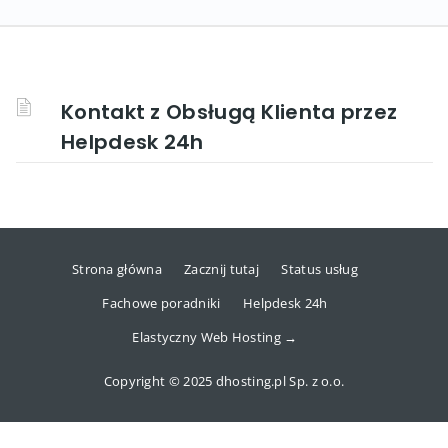
Kontakt z Obsługą Klienta przez
Helpdesk 24h
Strona główna
Zacznij tutaj
Status usług
Fachowe poradniki
Helpdesk 24h
Elastyczny Web Hosting →
Copyright © 2025 dhosting.pl Sp. z o.o.