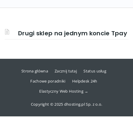
Drugi sklep na jednym koncie Tpay
Strona główna
Zacznij tutaj
Status usług
Fachowe poradniki
Helpdesk 24h
Elastyczny Web Hosting →
Copyright © 2025 dhosting.pl Sp. z o.o.