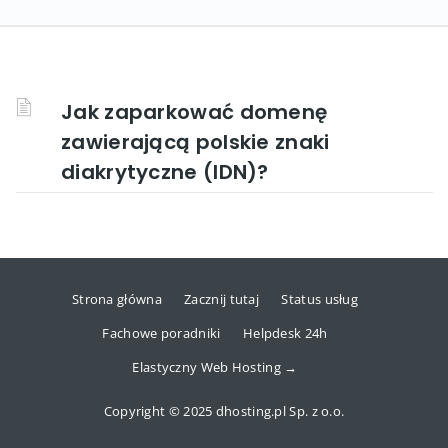
Jak zaparkować domenę
zawierającą polskie znaki
diakrytyczne (IDN)?
Strona główna
Zacznij tutaj
Status usług
Fachowe poradniki
Helpdesk 24h
Elastyczny Web Hosting →
Copyright © 2025 dhosting.pl Sp. z o.o.