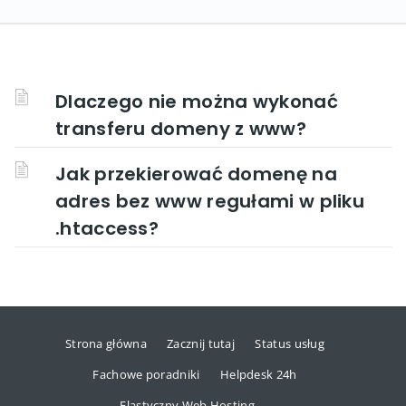
Dlaczego nie można wykonać
transferu domeny z www?
Jak przekierować domenę na
adres bez www regułami w pliku
.htaccess?
Strona główna
Zacznij tutaj
Status usług
Fachowe poradniki
Helpdesk 24h
Elastyczny Web Hosting →