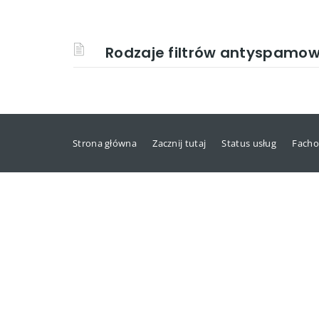
Rodzaje filtrów antyspamo
Strona główna
Zacznij tutaj
Status usług
Facho