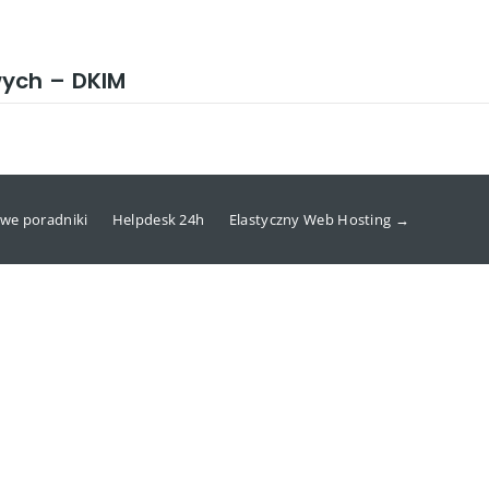
wych – DKIM
we poradniki
Helpdesk 24h
Elastyczny Web Hosting →