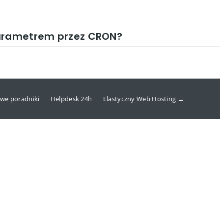
parametrem przez CRON?
we poradniki
Helpdesk 24h
Elastyczny Web Hosting →