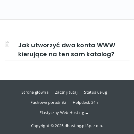
Jak utworzyć dwa konta WWW
kierujące na ten sam katalog?
Strona główna
Zacznij tutaj
Status usług
Fachowe poradniki
Helpdesk 24h
Elastyczny Web Hosting →
Copyright © 2025 dhosting.pl Sp. z o.o.