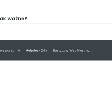
tak ważne?
we poradniki
Helpdesk 24h
Elastyczny Web Hosting →