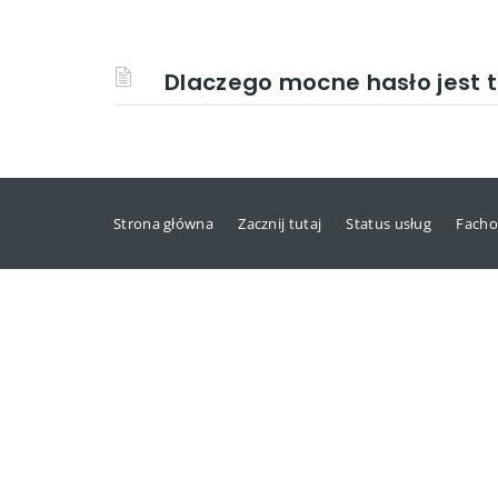
Dlaczego mocne hasło jest 
Strona główna
Zacznij tutaj
Status usług
Facho