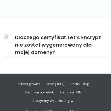
Dlaczego certyfikat Let’s Encrypt
nie został wygenerowany dla
mojej domeny?
Strona główna
Zacznij tutaj
Status usług
Fachowe poradniki
Helpdesk 24h
Elastyczny Web Hosting →