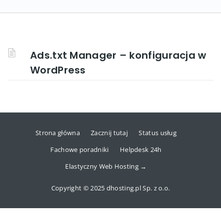
Ads.txt Manager – konfiguracja w
WordPress
Strona główna
Zacznij tutaj
Status usług
Fachowe poradniki
Helpdesk 24h
Elastyczny Web Hosting →
Copyright © 2025 dhosting.pl Sp. z o.o.