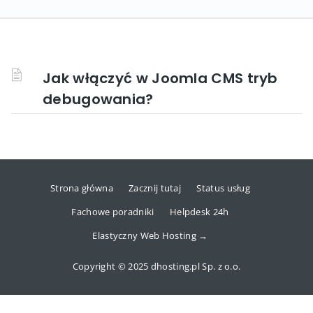
Jak włączyć w Joomla CMS tryb
debugowania?
Strona główna
Zacznij tutaj
Status usług
Fachowe poradniki
Helpdesk 24h
Elastyczny Web Hosting →
Copyright © 2025 dhosting.pl Sp. z o.o.