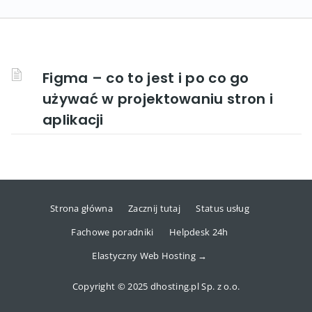
Figma – co to jest i po co go
używać w projektowaniu stron i
aplikacji
Strona główna
Zacznij tutaj
Status usług
Fachowe poradniki
Helpdesk 24h
Elastyczny Web Hosting →
Copyright © 2025 dhosting.pl Sp. z o.o.