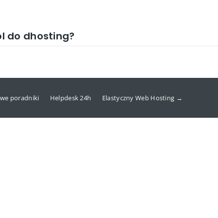
l do dhosting?
we poradniki
Helpdesk 24h
Elastyczny Web Hosting →