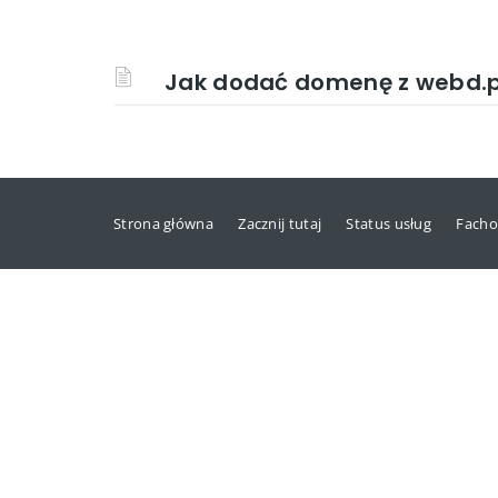
Jak dodać domenę z webd.p
Strona główna
Zacznij tutaj
Status usług
Facho