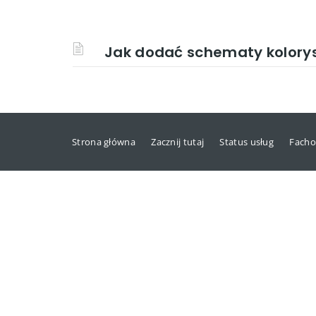
Jak dodać schematy kolory
Strona główna
Zacznij tutaj
Status usług
Facho