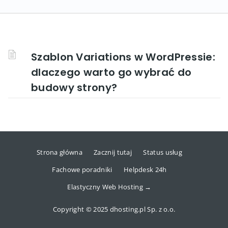
Szablon Variations w WordPressie:
dlaczego warto go wybrać do
budowy strony?
Strona główna
Zacznij tutaj
Status usług
Fachowe poradniki
Helpdesk 24h
Elastyczny Web Hosting →
Copyright © 2025 dhosting.pl Sp. z o.o.